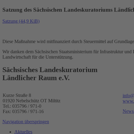
Satzung des Sächsischen Landeskuratoriums Ländlic
Satzung
(44,9 KiB)
Diese Maßnahme wird mitfinanziert durch Steuermittel auf Grundlag
Wir danken dem Sächsischen Staatsministerium für Infrastruktur un
Landwirtschaft für die Unterstützung.
Sächsisches Landeskuratorium
Ländlicher Raum e.V.
Kurze Straße 8
info@
01920 Nebelschütz OT Miltitz
www.s
Tel.: 035796 / 971-0
Newsl
Fax: 035796 / 971-16
Navigation überspringen
Aktuelles