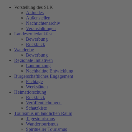
Vorstellung des SLK
Aktuelles
Außenstellen
Nachrichtenarchiv
Veranstaltungen
Landeserntedankfest
Bewerbung
Rückblick
Wandertag
Bewerbung
Regionale Initiativen
Landnutzung
Nachhaltige Entwicklung
Bürgerschaftliches Engagement
Fachtage
Werkstätten
Heimatforschung
Rückblick
Veröffentlichungen
Schatzkiste
Tourismus im ländlichen Raum
Tagestourismus
Wandertourismus
Spiritueller Tourismus